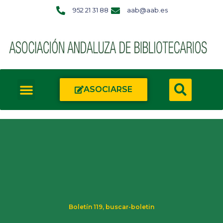
952 21 31 88
aab@aab.es
ASOCIARSE
Boletín 119
,
buscar-boletin