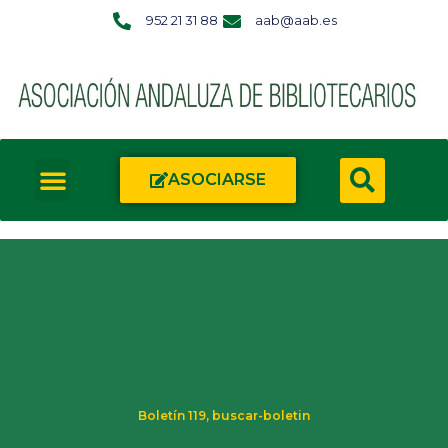
952 21 31 88
aab@aab.es
ASOCIARSE
Boletín 119
,
buscar-boletin