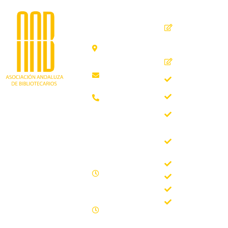
Dirección
Contacto
de
seguridad
C. Ollerías,
GPSR
45, 47,
29012
Inicio
Málaga
Quiénes
aab@aab.es
somos
Teléfono:
Documentos
952 21 31
Trabajando desde
88
Boletín
1981 como
AAB
asociación
Horario de
Buscador
profesional
oficina
del Boletín
independiente, para
de la AAB
contribuir al
Lunes -
desarrollo
Jornadas
Viernes
bibliotecario en
Formación
09.00 –
Andalucía y
15.00
Noticias
defender los
Sábados y
intereses de sus
Contacto
domingos
profesionales.
cerrado