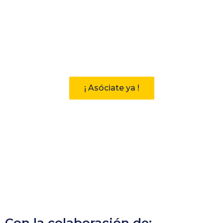
Participa
Descubre las ventajas de pertenecer
a la Asociación Andaluza de
Bibliotecarios (AAB)
¡ Asóciate ya !
Con la colaboración de: