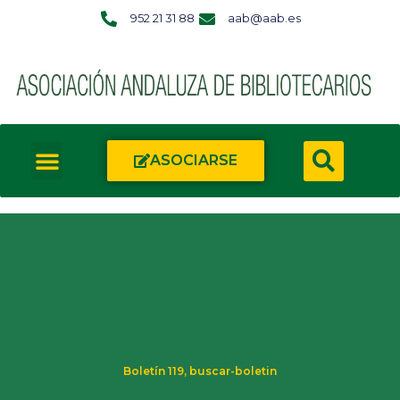
952 21 31 88
aab@aab.es
ASOCIARSE
Boletín 119
,
buscar-boletin