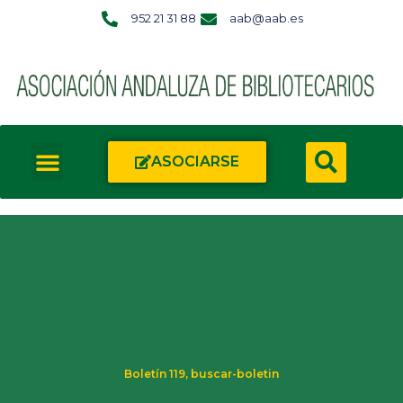
952 21 31 88
aab@aab.es
ASOCIARSE
Boletín 119
,
buscar-boletin