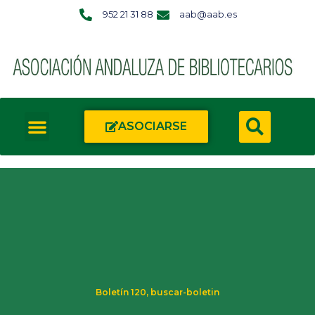
952 21 31 88
aab@aab.es
ASOCIARSE
Boletín 120
,
buscar-boletin