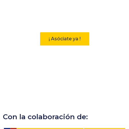
Participa
Descubre las ventajas de pertenecer
a la Asociación Andaluza de
Bibliotecarios (AAB)
¡ Asóciate ya !
Con la colaboración de: