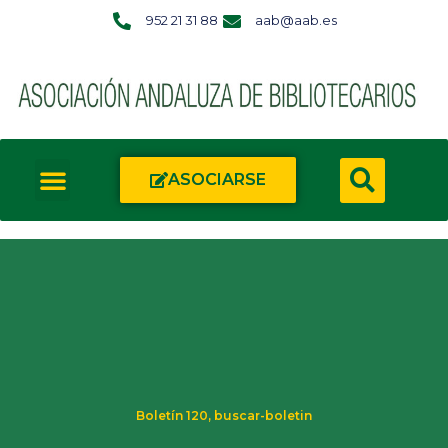
952 21 31 88
aab@aab.es
ASOCIARSE
Boletín 120
,
buscar-boletin