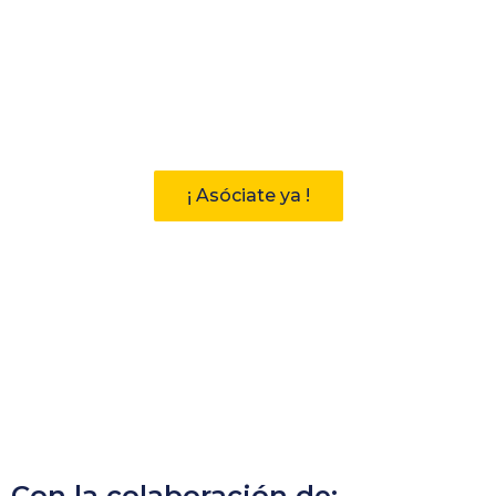
Participa
Descubre las ventajas de pertenecer
a la Asociación Andaluza de
Bibliotecarios (AAB)
¡ Asóciate ya !
Con la colaboración de: