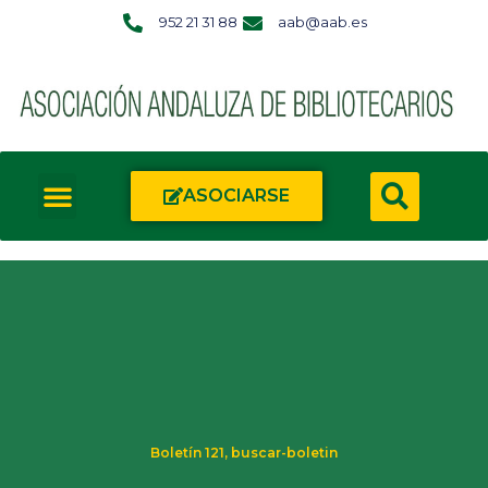
952 21 31 88
aab@aab.es
ASOCIARSE
Boletín 121
,
buscar-boletin