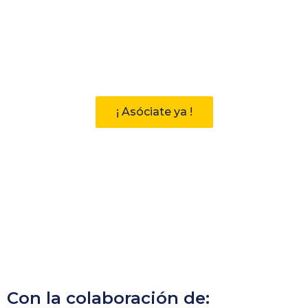
Participa
Descubre las ventajas de pertenecer
a la Asociación Andaluza de
Bibliotecarios (AAB)
¡ Asóciate ya !
Con la colaboración de: