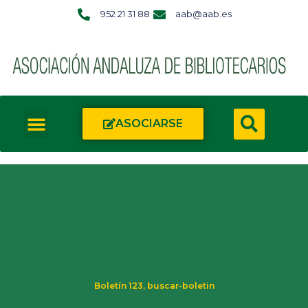
952 21 31 88
aab@aab.es
ASOCIARSE
Boletín 123
,
buscar-boletin