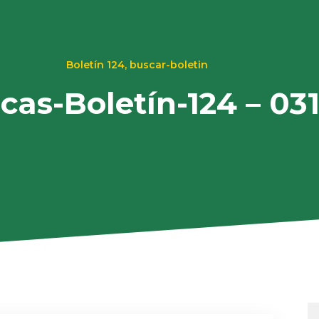
Boletín 124
,
buscar-boletin
ecas-Boletín-124 – 03