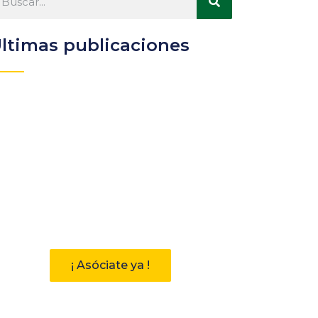
ltimas publicaciones
Participa
Descubre las ventajas de
pertenecer a la Asociación
Andaluza de Bibliotecarios (AAB)
¡ Asóciate ya !