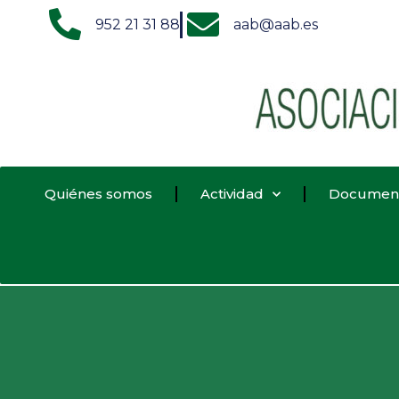
952 21 31 88
aab@aab.es
Quiénes somos
Actividad
Documen