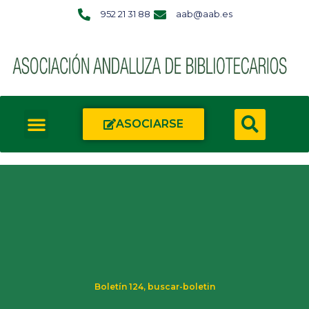
952 21 31 88
aab@aab.es
ASOCIARSE
Boletín 124
,
buscar-boletin