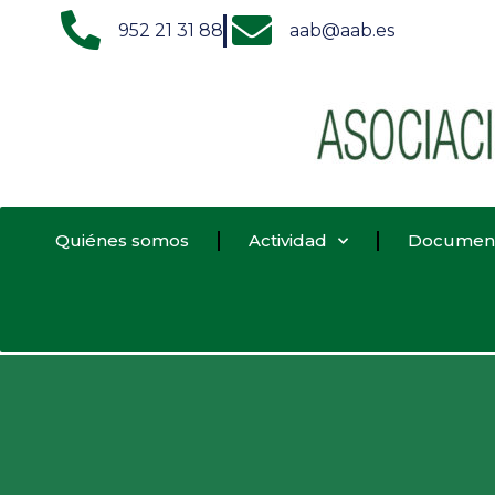
952 21 31 88
aab@aab.es
Quiénes somos
Actividad
Documen