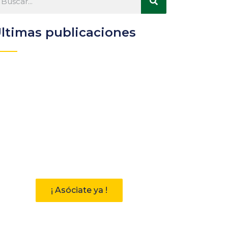
ltimas publicaciones
Participa
Descubre las ventajas de
pertenecer a la Asociación
Andaluza de Bibliotecarios (AAB)
¡ Asóciate ya !