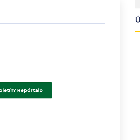
Ú
oletín? Repórtalo