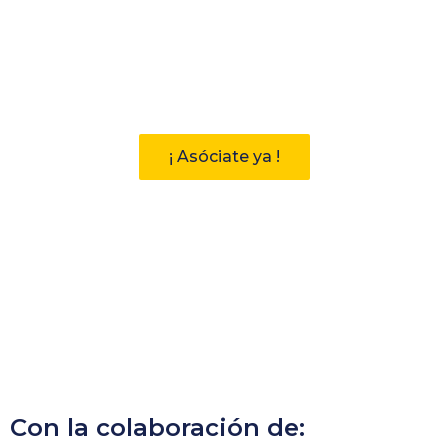
Participa
Descubre las ventajas de pertenecer
a la Asociación Andaluza de
Bibliotecarios (AAB)
¡ Asóciate ya !
Con la colaboración de: