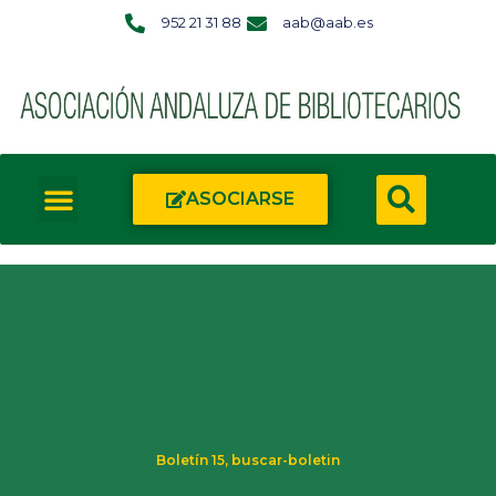
952 21 31 88
aab@aab.es
ASOCIARSE
Boletín 15
,
buscar-boletin