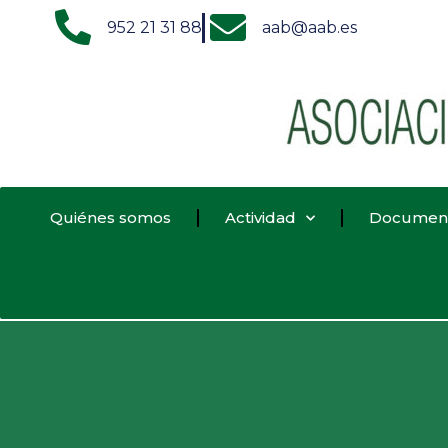
952 21 31 88
aab@aab.es
Quiénes somos
Actividad
Documen