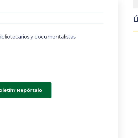
Ú
bibliotecarios y documentalistas
oletín? Repórtalo