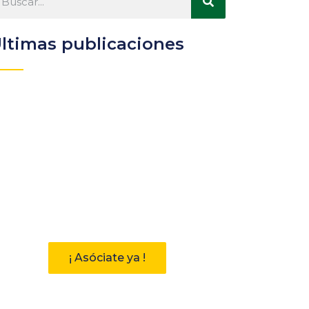
ltimas publicaciones
Participa
Descubre las ventajas de
pertenecer a la Asociación
Andaluza de Bibliotecarios (AAB)
¡ Asóciate ya !