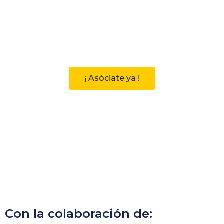
Participa
Descubre las ventajas de pertenecer
a la Asociación Andaluza de
Bibliotecarios (AAB)
¡ Asóciate ya !
Con la colaboración de: