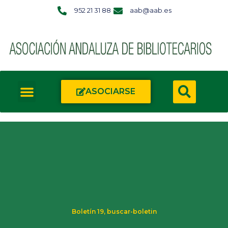
952 21 31 88
aab@aab.es
ASOCIARSE
Boletín 19
,
buscar-boletin