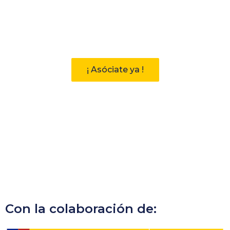
Participa
Descubre las ventajas de pertenecer
a la Asociación Andaluza de
Bibliotecarios (AAB)
¡ Asóciate ya !
Con la colaboración de: