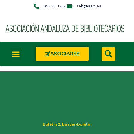
952 21 31 88
aab@aab.es
ASOCIARSE
Boletín 2
,
buscar-boletin