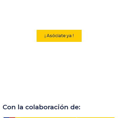
Participa
Descubre las ventajas de pertenecer
a la Asociación Andaluza de
Bibliotecarios (AAB)
¡ Asóciate ya !
Con la colaboración de: