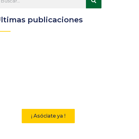
ltimas publicaciones
Participa
Descubre las ventajas de
pertenecer a la Asociación
Andaluza de Bibliotecarios (AAB)
¡ Asóciate ya !