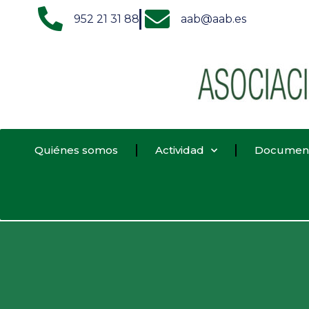
952 21 31 88
aab@aab.es
Quiénes somos
Actividad
Documen