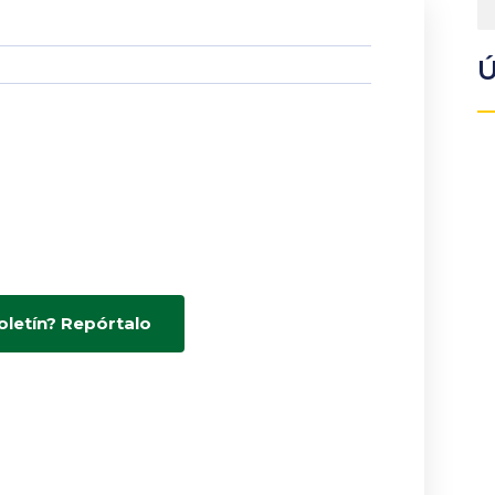
Ú
oletín? Repórtalo