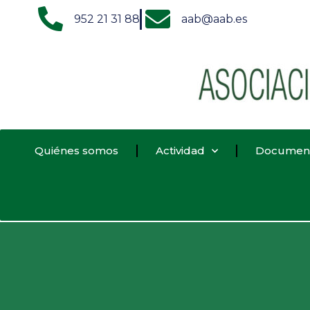
952 21 31 88
aab@aab.es
Quiénes somos
Actividad
Documen