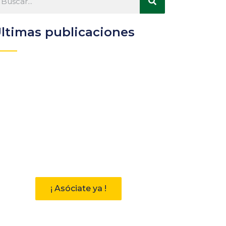
ltimas publicaciones
Participa
Descubre las ventajas de
pertenecer a la Asociación
Andaluza de Bibliotecarios (AAB)
¡ Asóciate ya !