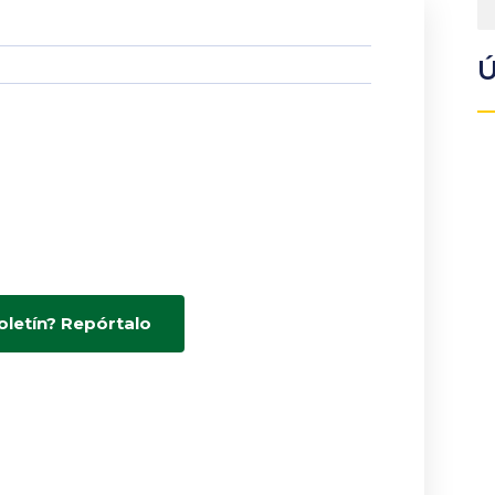
Ú
oletín? Repórtalo