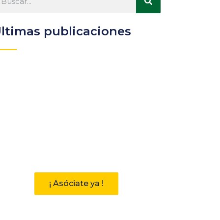
ltimas publicaciones
Participa
Descubre las ventajas de
pertenecer a la Asociación
Andaluza de Bibliotecarios (AAB)
¡ Asóciate ya !