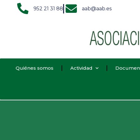
952 21 31 88
aab@aab.es
Quiénes somos
Actividad
Documen