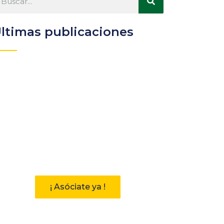
ltimas publicaciones
Participa
Descubre las ventajas de
pertenecer a la Asociación
Andaluza de Bibliotecarios (AAB)
¡ Asóciate ya !