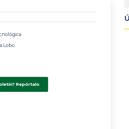
Ú
cnológica
ra Lobo
oletín? Repórtalo