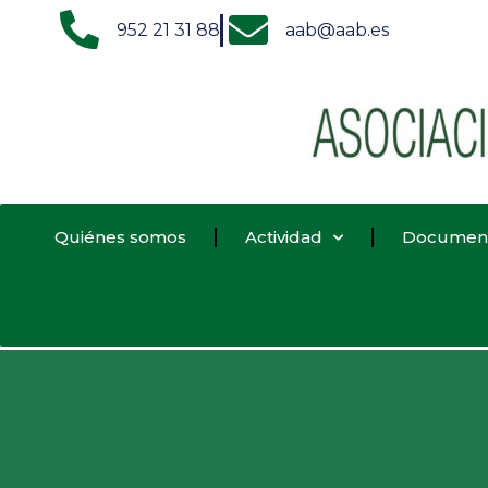
952 21 31 88
aab@aab.es
Quiénes somos
Actividad
Documen