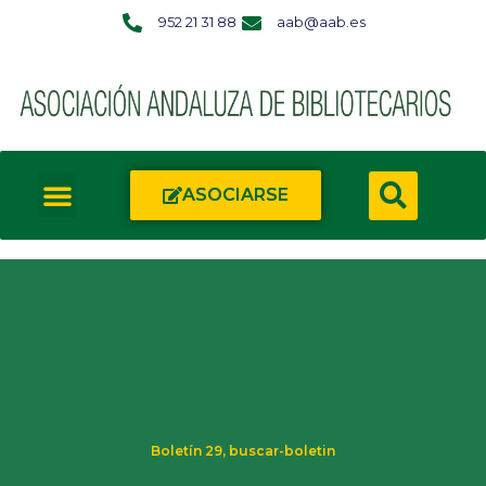
952 21 31 88
aab@aab.es
ASOCIARSE
Boletín 29
,
buscar-boletin