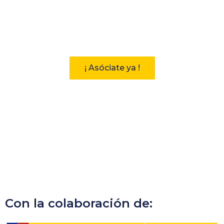
Participa
Descubre las ventajas de pertenecer
a la Asociación Andaluza de
Bibliotecarios (AAB)
¡ Asóciate ya !
Con la colaboración de: