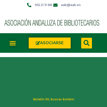
952 21 31 88
aab@aab.es
ASOCIARSE
Boletín 30
,
buscar-boletin