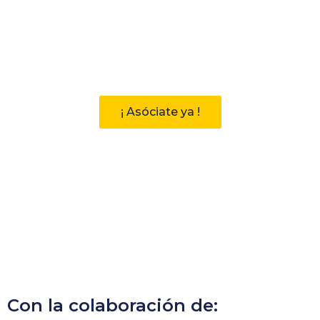
Participa
Descubre las ventajas de pertenecer
a la Asociación Andaluza de
Bibliotecarios (AAB)
¡ Asóciate ya !
Con la colaboración de: