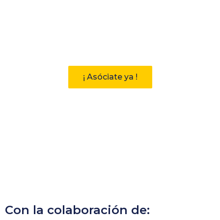
Participa
Descubre las ventajas de pertenecer
a la Asociación Andaluza de
Bibliotecarios (AAB)
¡ Asóciate ya !
Con la colaboración de: