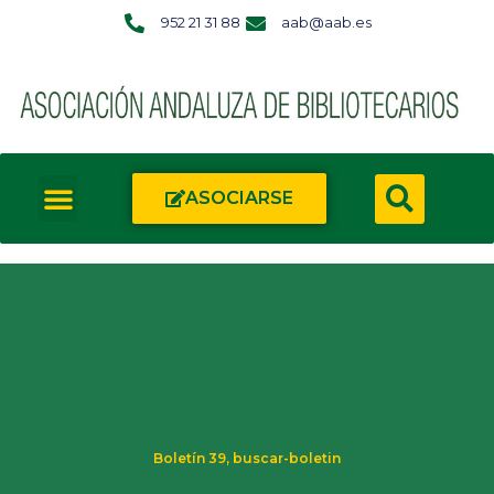
952 21 31 88
aab@aab.es
ASOCIARSE
Boletín 39
,
buscar-boletin