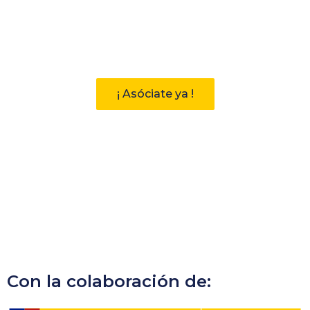
Participa
Descubre las ventajas de pertenecer
a la Asociación Andaluza de
Bibliotecarios (AAB)
¡ Asóciate ya !
Con la colaboración de: