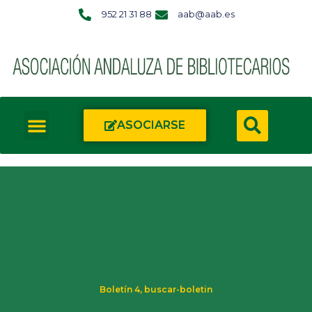
952 21 31 88
aab@aab.es
ASOCIARSE
Boletín 4
,
buscar-boletin