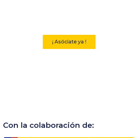
Participa
Descubre las ventajas de pertenecer
a la Asociación Andaluza de
Bibliotecarios (AAB)
¡ Asóciate ya !
Con la colaboración de: