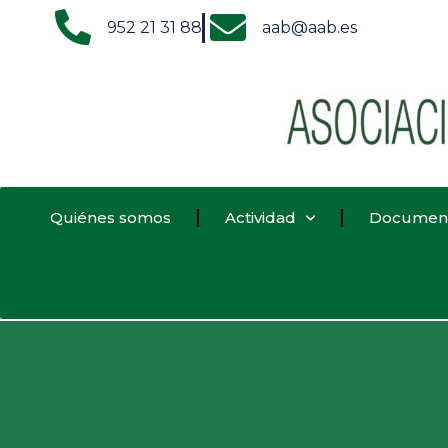
952 21 31 88
aab@aab.es
Quiénes somos
Actividad
Documen