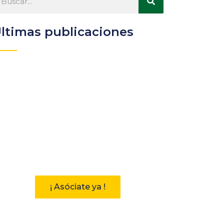
ltimas publicaciones
Participa
Descubre las ventajas de
pertenecer a la Asociación
Andaluza de Bibliotecarios (AAB)
¡ Asóciate ya !