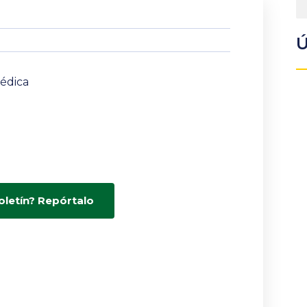
Ú
médica
oletín? Repórtalo