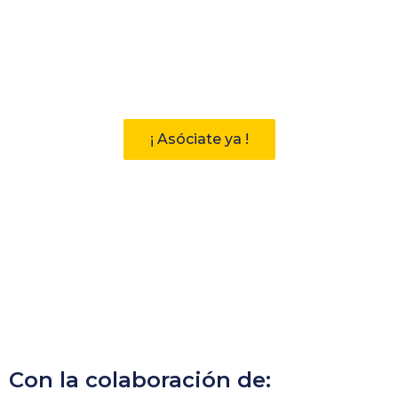
Participa
Descubre las ventajas de pertenecer
a la Asociación Andaluza de
Bibliotecarios (AAB)
¡ Asóciate ya !
Con la colaboración de: