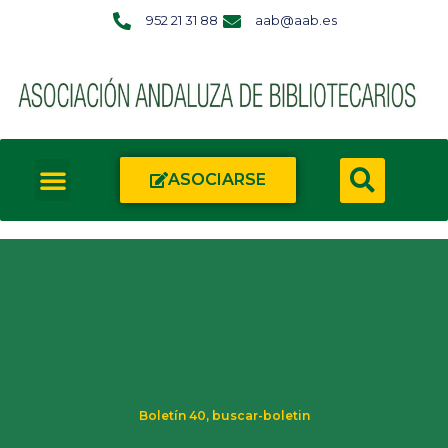
952 21 31 88
aab@aab.es
ASOCIARSE
Boletín 40
,
buscar-boletin