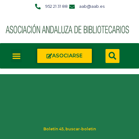
952 21 31 88
aab@aab.es
ASOCIARSE
Boletín 45
,
buscar-boletin