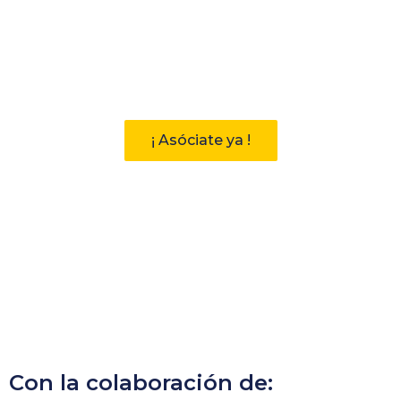
Participa
Descubre las ventajas de pertenecer
a la Asociación Andaluza de
Bibliotecarios (AAB)
¡ Asóciate ya !
Con la colaboración de: