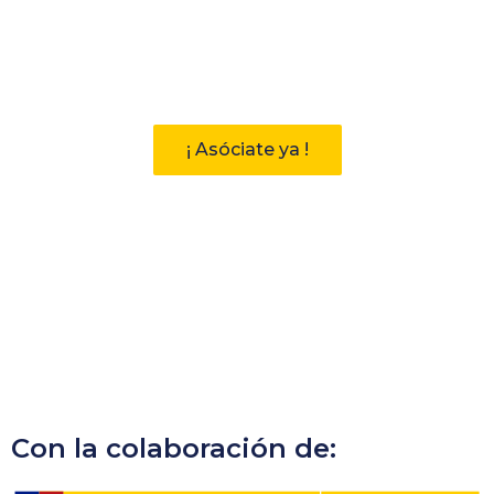
Participa
Descubre las ventajas de pertenecer
a la Asociación Andaluza de
Bibliotecarios (AAB)
¡ Asóciate ya !
Con la colaboración de: