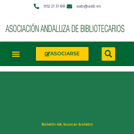
952 21 31 88
aab@aab.es
ASOCIARSE
Boletín 48
,
buscar-boletin