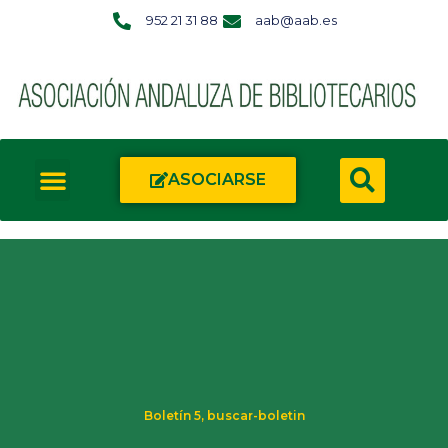
952 21 31 88
aab@aab.es
ASOCIARSE
Boletín 5
,
buscar-boletin