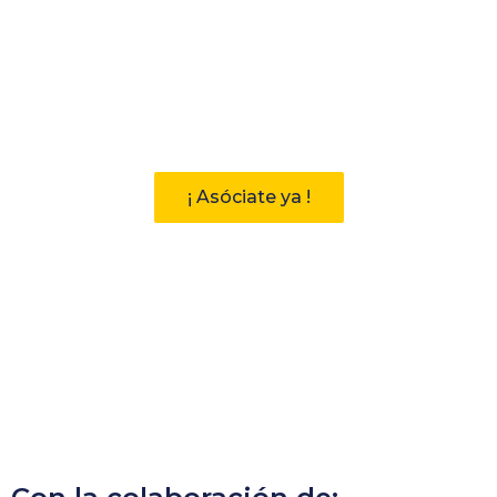
Participa
Descubre las ventajas de pertenecer
a la Asociación Andaluza de
Bibliotecarios (AAB)
¡ Asóciate ya !