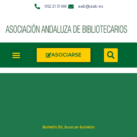
952 21 31 88
aab@aab.es
ASOCIARSE
Boletín 50
,
buscar-boletin