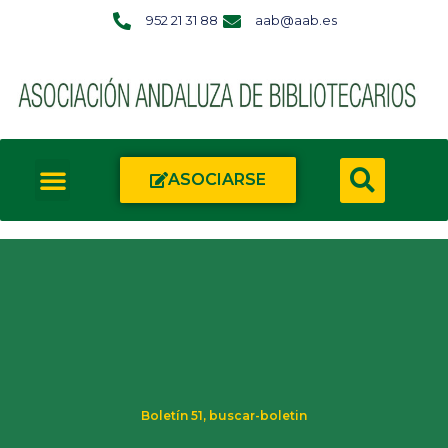
952 21 31 88
aab@aab.es
ASOCIARSE
Boletín 51
,
buscar-boletin