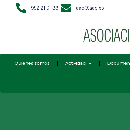
952 21 31 88
aab@aab.es
Quiénes somos
Actividad
Documen