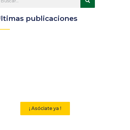
ltimas publicaciones
Participa
Descubre las ventajas de
pertenecer a la Asociación
Andaluza de Bibliotecarios (AAB)
¡ Asóciate ya !