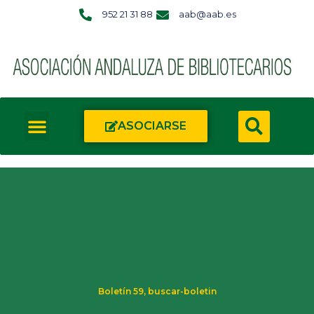
952 21 31 88
aab@aab.es
ASOCIARSE
Boletín 59
,
buscar-boletin