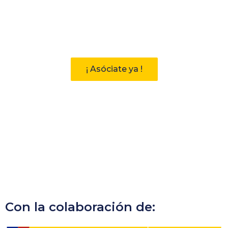
Participa
Descubre las ventajas de pertenecer
a la Asociación Andaluza de
Bibliotecarios (AAB)
¡ Asóciate ya !
Con la colaboración de: