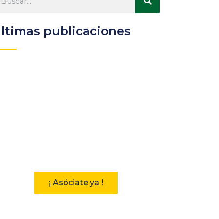
ltimas publicaciones
Participa
Descubre las ventajas de
pertenecer a la Asociación
Andaluza de Bibliotecarios (AAB)
¡ Asóciate ya !