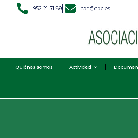
952 21 31 88
aab@aab.es
Quiénes somos
Actividad
Documen