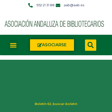
952 21 31 88
aab@aab.es
ASOCIARSE
Boletín 62
,
buscar-boletin