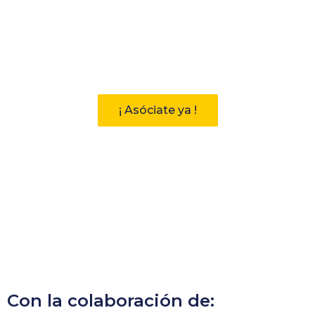
Participa
Descubre las ventajas de pertenecer
a la Asociación Andaluza de
Bibliotecarios (AAB)
¡ Asóciate ya !
Con la colaboración de: