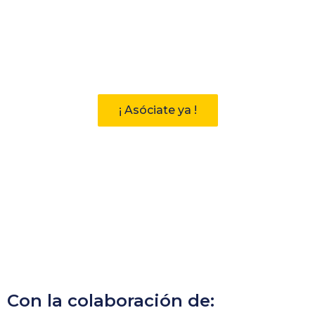
Participa
Descubre las ventajas de pertenecer
a la Asociación Andaluza de
Bibliotecarios (AAB)
¡ Asóciate ya !
Con la colaboración de: