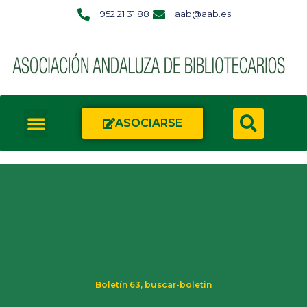
952 21 31 88
aab@aab.es
ASOCIARSE
Boletín 63
,
buscar-boletin