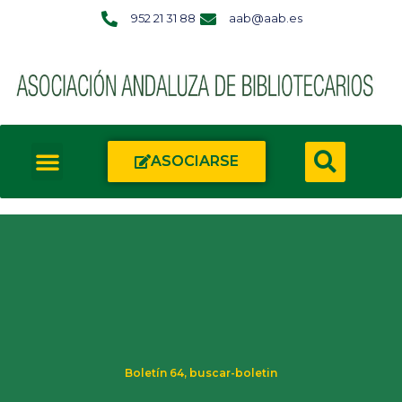
952 21 31 88
aab@aab.es
ASOCIARSE
Boletín 64
,
buscar-boletin