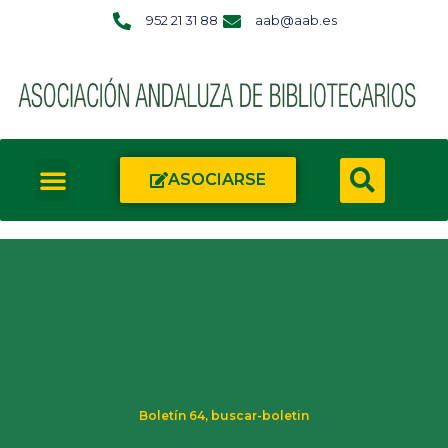
952 21 31 88
aab@aab.es
ASOCIARSE
Boletín 64
,
buscar-boletin