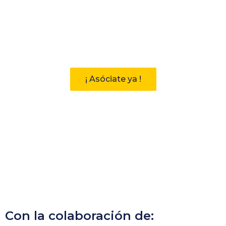
Participa
Descubre las ventajas de pertenecer
a la Asociación Andaluza de
Bibliotecarios (AAB)
¡ Asóciate ya !
Con la colaboración de: