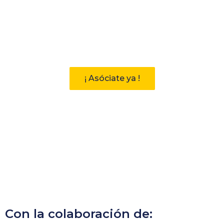
Participa
Descubre las ventajas de pertenecer
a la Asociación Andaluza de
Bibliotecarios (AAB)
¡ Asóciate ya !
Con la colaboración de: