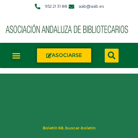
952 21 31 88
aab@aab.es
ASOCIARSE
Boletín 68
,
buscar-boletin