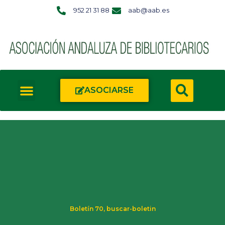
952 21 31 88
aab@aab.es
ASOCIARSE
Boletín 70
,
buscar-boletin