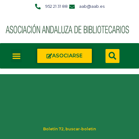
952 21 31 88
aab@aab.es
ASOCIARSE
Boletín 72
,
buscar-boletin