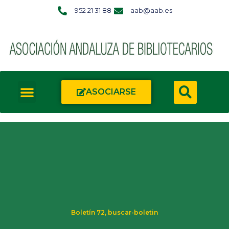
952 21 31 88
aab@aab.es
ASOCIARSE
Boletín 72
,
buscar-boletin