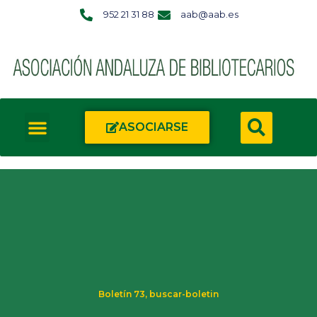
952 21 31 88
aab@aab.es
ASOCIARSE
Boletín 73
,
buscar-boletin