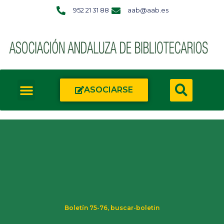
952 21 31 88
aab@aab.es
ASOCIARSE
Boletín 75-76
,
buscar-boletin