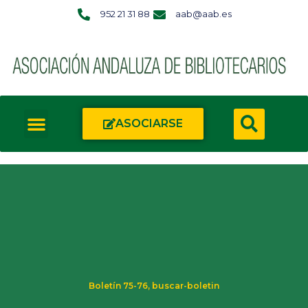
952 21 31 88
aab@aab.es
ASOCIARSE
Boletín 75-76
,
buscar-boletin