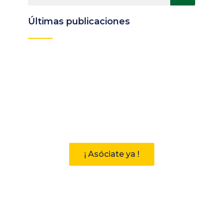
Últimas publicaciones
Participa
Descubre las ventajas de pertenecer
a la Asociación Andaluza de
Bibliotecarios (AAB)
¡ Asóciate ya !