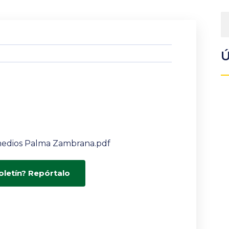
Ú
Remedios Palma Zambrana.pdf
oletín? Repórtalo