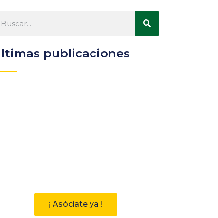
ltimas publicaciones
Participa
Descubre las ventajas de
pertenecer a la Asociación
Andaluza de Bibliotecarios (AAB)
¡ Asóciate ya !