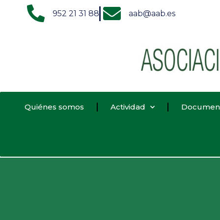
952 21 31 88
aab@aab.es
Quiénes somos
Actividad
Documen