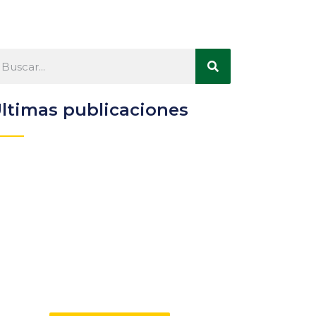
ltimas publicaciones
Participa
Descubre las ventajas de
pertenecer a la Asociación
Andaluza de Bibliotecarios (AAB)