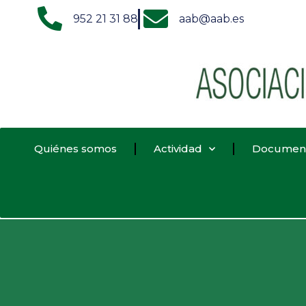
952 21 31 88
aab@aab.es
Quiénes somos
Actividad
Documen