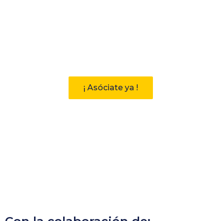
Participa
Descubre las ventajas de pertenecer
a la Asociación Andaluza de
Bibliotecarios (AAB)
¡ Asóciate ya !