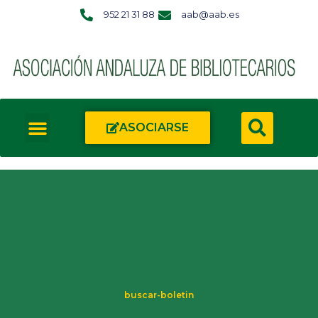
952 21 31 88
aab@aab.es
ASOCIARSE
buscar-boletin