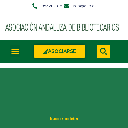
952 21 31 88
aab@aab.es
ASOCIARSE
buscar-boletin