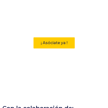
Participa
Descubre las ventajas de pertenecer
a la Asociación Andaluza de
Bibliotecarios (AAB)
¡ Asóciate ya !